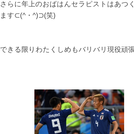
さらに年上のおばはんセラピストはあつ
ます⊂(^・^)⊃(笑)
できる限りわたくしめもバリバリ現役頑