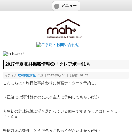
メニュー
2017年夏取材掲載情報②「クレアボー91号」
カテゴリ:
取材掲載情報
作成日 2017年8月04日（金曜）09:57
こんにちは♬昨日仕事終わりに神宮ナイターを予約し、
（正確には野球好きの友人＆主人に予約してもらい(笑)）、
人生初の野球観戦に浮き足だっている西村です♬かっとばせ～きょ・
じ・ん♬
野球好きの皆様、どうぞ色々ご教示くださいませ＼(^^)／